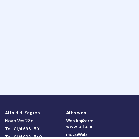
Alfa d.d. Zagreb
Alfin web
Nova Ves 23a
Web knjižara:
www.alfa.hr
Tel: 01/4698-501
mozaWeb
Tel: 01/4698-540