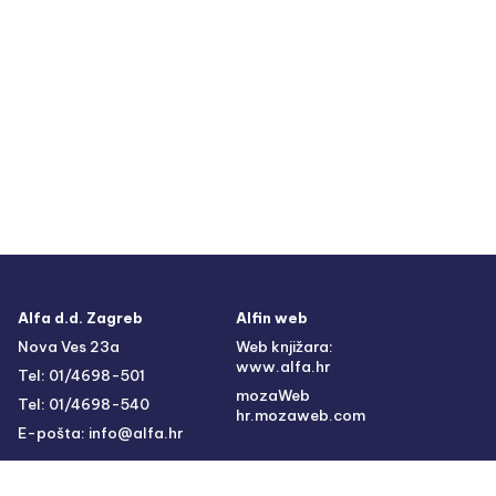
Alfa d.d. Zagreb
Alfin web
Nova Ves 23a
Web knjižara:
www.alfa.hr
Tel: 01/4698-501
mozaWeb
Tel: 01/4698-540
hr.mozaweb.com
E-pošta: info@alfa.hr
O nama