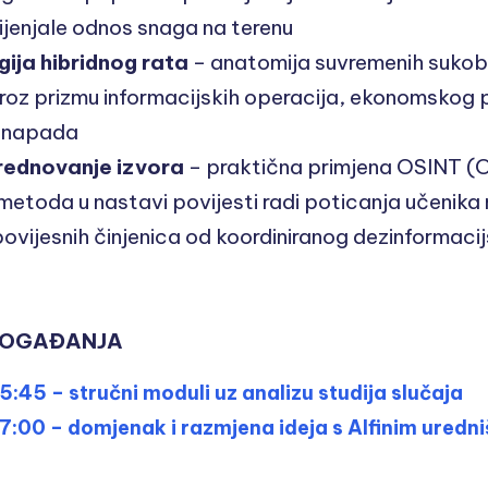
ijenjale odnos snaga na terenu
ija hibridnog rata
– anatomija suvremenih sukoba
 kroz prizmu informacijskih operacija, ekonomskog pr
h napada
vrednovanje izvora
– praktična primjena OSINT (
 metoda u nastavi povijesti radi poticanja učenika
povijesnih činjenica od koordiniranog dezinformaci
DOGAĐANJA
15:45 – stručni moduli uz analizu studija slučaja
17:00 – domjenak i razmjena ideja s Alfinim uredn