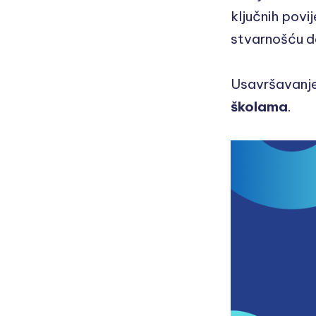
ključnih povi
stvarnošću d
Usavršavanje
školama
.