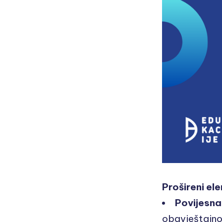
Prošireni el
Povijesna
obavještajnog