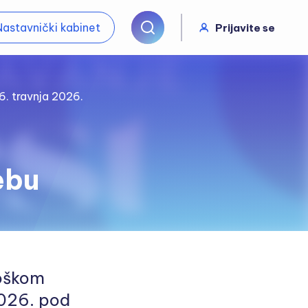
Nastavnički kabinet
Prijavite se
6. travnja 2026.
ebu
loškom
2026. pod