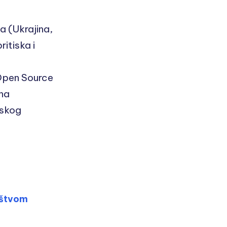
 (Ukrajina,
itiska i
Open Source
 na
jskog
ištvom