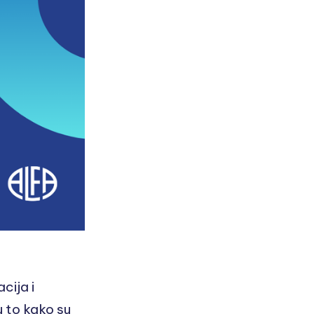
cija i
u to kako su