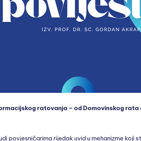
formacijskog ratovanja – od Domovinskog rata d
udi povjesničarima rijedak uvid u mehanizme koji st