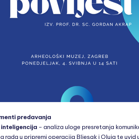
ementi predavanja
 inteligencija
– analiza uloge presretanja komunika
 rada u pripremi operacija Bljesak i Oluja te uvid 