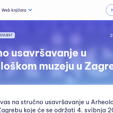
Web knjižara
2
OVIJEST
no usavršavanje u
loškom muzeju u Zagr
vas na stručno usavršavanje u Arheo
agrebu koje će se održati 4. svibnja 