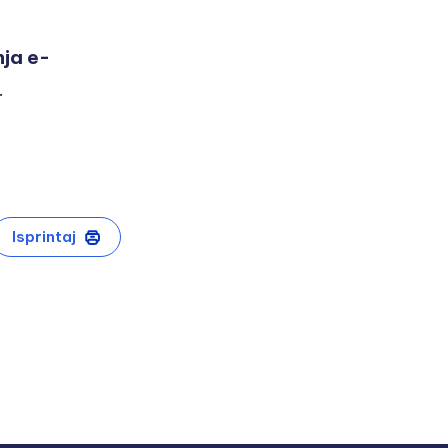
nja e-
.
Isprintaj