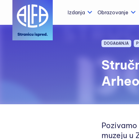
Izdanja
Obrazovanje
DOGAĐANJA
P
Struč
Arheo
Pozivamo 
muzeju u Z