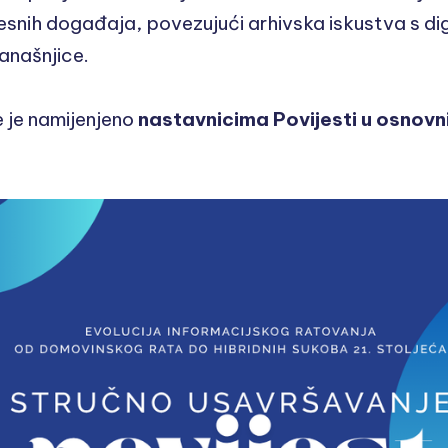
jesnih događaja, povezujući arhivska iskustva s di
anašnjice.
 je namijenjeno
nastavnicima Povijesti u osnovni