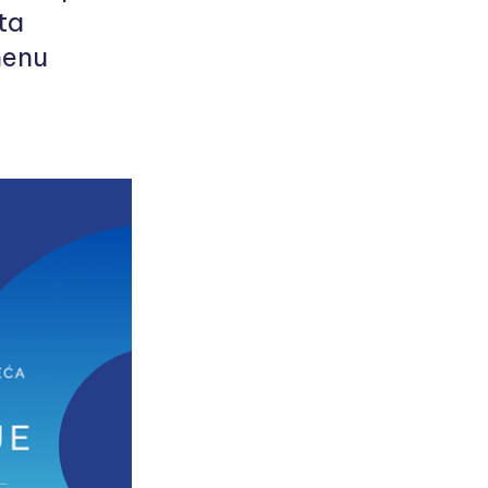
ta
menu