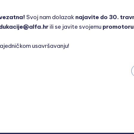
bvezatna!
Svoj nam dolazak
najavite do 30. trav
dukacije@alfa.hr
ili se javite svojemu
promotoru
zajedničkom usavršavanju!