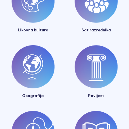
Likovna kultura
Sat razrednika
Geografija
Povijest