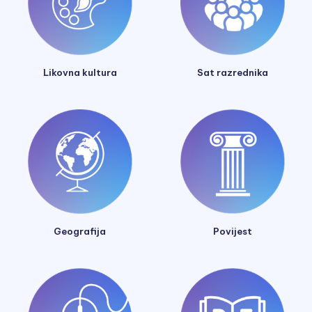
Likovna kultura
Sat razrednika
Geografija
Povijest