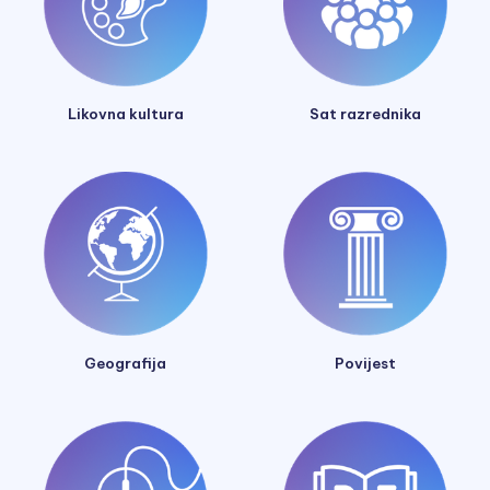
Likovna kultura
Sat razrednika
Geografija
Povijest