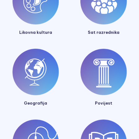
Likovna kultura
Sat razrednika
Geografija
Povijest