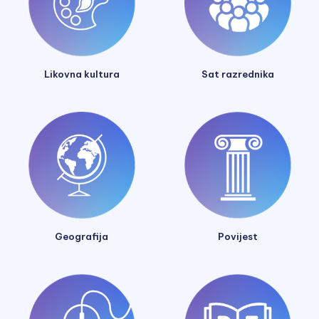
Likovna kultura
Sat razrednika
Geografija
Povijest