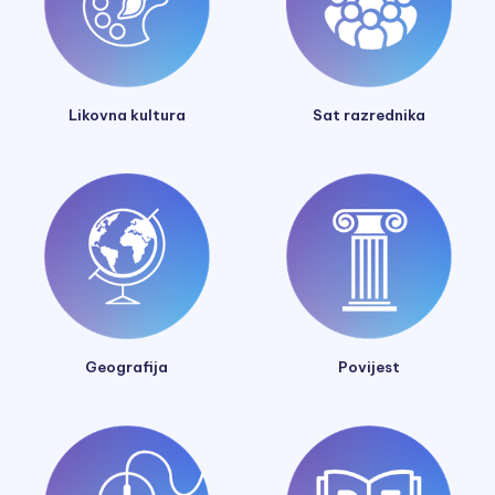
Likovna kultura
Sat razrednika
Geografija
Povijest