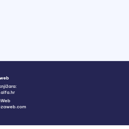
 web
njižara:
alfa.hr
aWeb
ozaweb.com