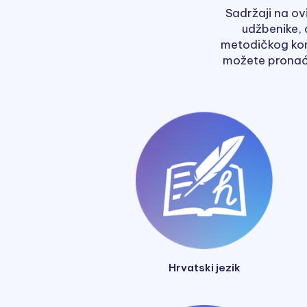
Sadržaji na ov
udžbenike, 
metodičkog komp
možete pronaći 
Hrvatski jezik