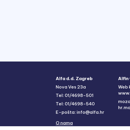
Alfa d.d. Zagreb
Alfin
Nova Ves 23a
Web k
www.
Tel: 01/4698-501
moz
Tel: 01/4698-540
hr.m
E-pošta: info@alfa.hr
O nama