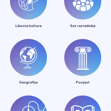
Likovna kultura
Sat razrednika
Geografija
Povijest