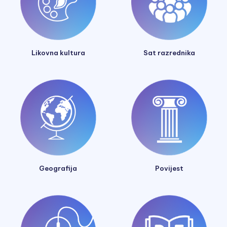
Likovna kultura
Sat razrednika
Geografija
Povijest