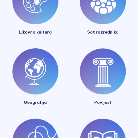
Likovna kultura
Sat razrednika
Geografija
Povijest