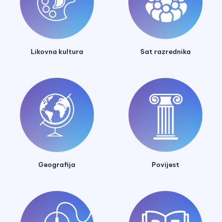
Likovna kultura
Sat razrednika
Geografija
Povijest