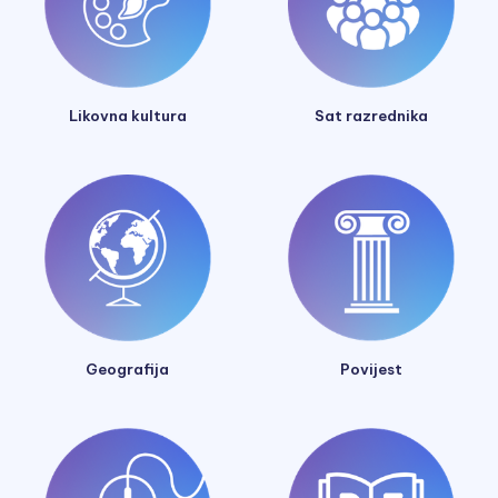
Likovna kultura
Sat razrednika
Geografija
Povijest