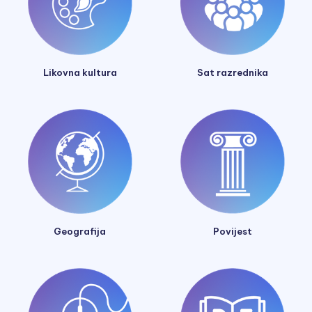
Likovna kultura
Sat razrednika
Geografija
Povijest