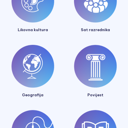
Likovna kultura
Sat razrednika
Geografija
Povijest