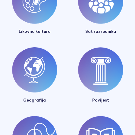
Likovna kultura
Sat razrednika
Geografija
Povijest